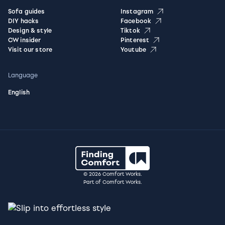
Sofa guides
Instagram
DIY hacks
Facebook
Design & style
Tiktok
CW insider
Pinterest
Visit our store
Youtube
Language
English
© 2026 Comfort Works.
Part of Comfort Works.