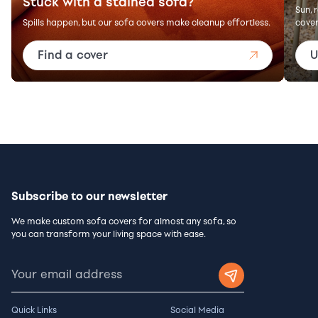
Stuck with a stained sofa?
Sun, 
Spills happen, but our sofa covers make cleanup effortless.
cover
Find a cover
U
Subscribe to our newsletter
We make custom sofa covers for almost any sofa, so
you can transform your living space with ease.
Quick Links
Social Media