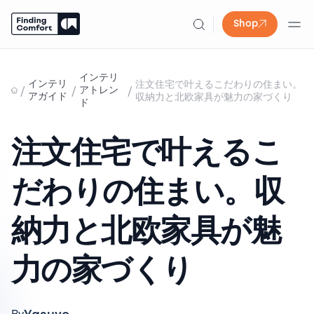
Shop
Skip
to
インテリ
インテリ
注文住宅で叶えるこだわりの住まい。
content
/
/
/
アトレン
アガイド
収納力と北欧家具が魅力の家づくり
ド
注文住宅で叶えるこ
だわりの住まい。収
納力と北欧家具が魅
力の家づくり