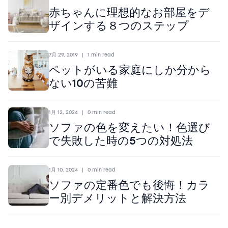
赤ちゃんに理想的なお部屋をデ
ザインする８つのステップ
7月 29, 2019
|
1 min read
ペットがいる家庭にしか分から
ない10の苦難
1月 12, 2024
|
0 min read
ソファの色を変えたい！色選び
で失敗した時の5つの対処法
1月 10, 2024
|
0 min read
ソファの定番色でも後悔！カラ
ー別デメリットと解決方法