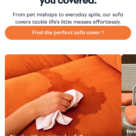
you covered.
From pet mishaps to everyday spills, our sofa
covers tackle life's little messes effortlessly.
Find the perfect sofa cover
Nee