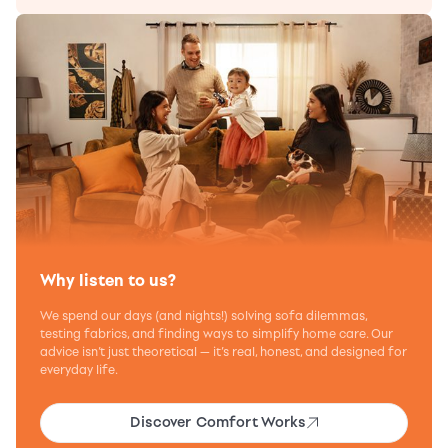
Why listen to us?
We spend our days (and nights!) solving sofa dilemmas,
testing fabrics, and finding ways to simplify home care. Our
advice isn’t just theoretical — it’s real, honest, and designed for
everyday life.
Discover Comfort Works