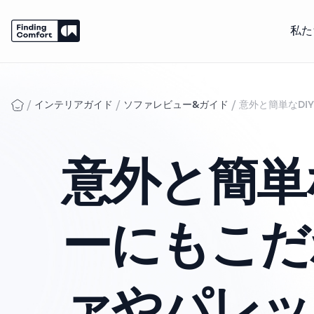
私た
Skip
to
content
/
/
/
インテリアガイド
ソファレビュー&ガイド
意外と簡単なD
意外と簡単
ーにもこだ
ァやパレッ