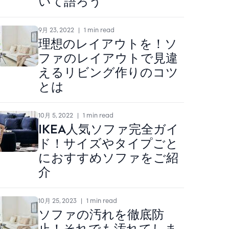
いて語ろう
9月 23, 2022
|
1 min read
理想のレイアウトを！ソ
ファのレイアウトで見違
えるリビング作りのコツ
とは
10月 5, 2022
|
1 min read
IKEA人気ソファ完全ガイ
ド！サイズやタイプごと
におすすめソファをご紹
介
10月 25, 2023
|
1 min read
ソファの汚れを徹底防
止！それでも汚れてしま