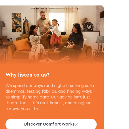
Why listen to us?
We spend our days (and nights!) solving sofa
dilemmas, testing fabrics, and finding ways
to simplify home care. Our advice isn’t just
theoretical — it’s real, honest, and designed
for everyday life.
Discover Comfort Works