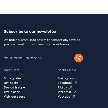
Subscribe to our newsletter
We make custom sofa covers for almost any sofa, so
you can transform your living space with ease.
Quick Links
Social Media
Sofa guides
Instagram
DIY hacks
Facebook
Design & style
Tiktok
CW insider
Pinterest
Visit our store
Youtube