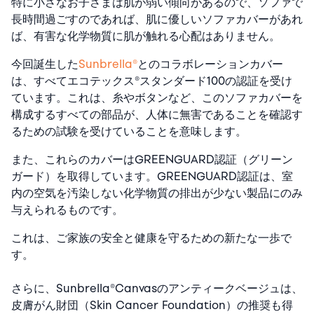
特に小さなお子さまは肌が弱い傾向があるので、ソファで
長時間過ごすのであれば、肌に優しいソファカバーがあれ
ば、有害な化学物質に肌が触れる心配はありません。
今回誕生した
Sunbrella®
とのコラボレーションカバー
は、すべてエコテックス®スタンダード100の認証を受け
ています。これは、糸やボタンなど、このソファカバーを
構成するすべての部品が、人体に無害であることを確認す
るための試験を受けていることを意味します。
また、これらのカバーはGREENGUARD認証（グリーン
ガード）を取得しています。GREENGUARD認証は、室
内の空気を汚染しない化学物質の排出が少ない製品にのみ
与えられるものです。
これは、ご家族の安全と健康を守るための新たな一歩で
す。
さらに、Sunbrella®Canvasのアンティークベージュは、
皮膚がん財団（Skin Cancer Foundation）の推奨も得