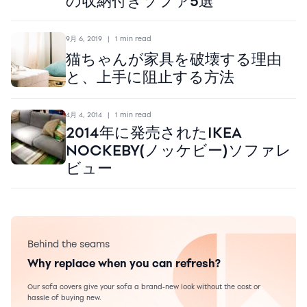
の収納付きソファ5選
9月 6, 2019
|
1 min read
猫ちゃんが家具を破壊する理由
と、上手に阻止する方法
4月 4, 2014
|
1 min read
2014年に発売されたIKEA
NOCKEBY(ノッケビー)ソファレ
ビュー
Behind the seams
Why replace when you can refresh?
Our sofa covers give your sofa a brand-new look without the cost or
hassle of buying new.