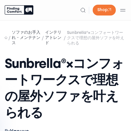
Shop
Skip
to
ソファのお手入
インテリ
Sunbrella®×コンフォートワー
content
/
/
/
れ・メンテナン
アトレン
クスで理想の屋外ソファを叶え
ス
ド
られる
Sunbrella®×コンフォ
ートワークスで理想
の屋外ソファを叶え
られる