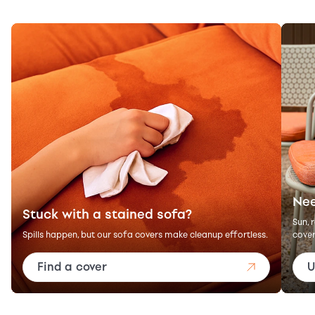
Nee
Stuck with a stained sofa?
Sun, 
Spills happen, but our sofa covers make cleanup effortless.
cover
Find a cover
U