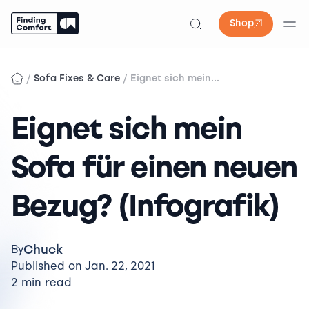
Shop
Skip
to
/
/
Sofa Fixes & Care
Eignet sich mein...
content
Eignet sich mein
Sofa für einen neuen
Bezug? (Infografik)
Chuck
By
Published on Jan. 22, 2021
2 min read