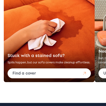
Nee
Stuck with a stained sofa?
Sun, 
Spills happen, but our sofa covers make cleanup effortless.
cover
Find a cover
U