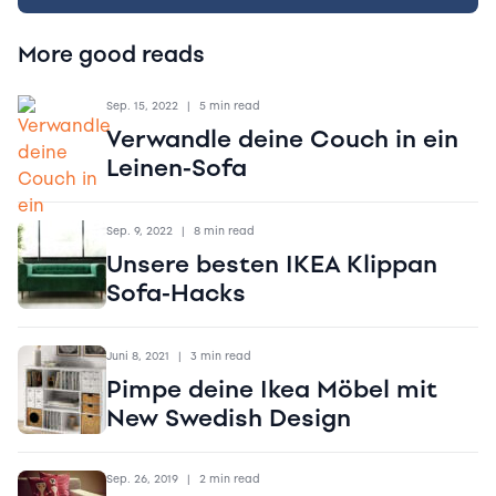
More good reads
Sep. 15, 2022
|
5 min read
Verwandle deine Couch in ein
Leinen-Sofa
Sep. 9, 2022
|
8 min read
Unsere besten IKEA Klippan
Sofa-Hacks
Juni 8, 2021
|
3 min read
Pimpe deine Ikea Möbel mit
New Swedish Design
Sep. 26, 2019
|
2 min read