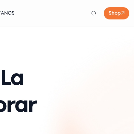
TANOS
Shop
 La
orar