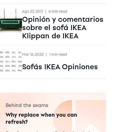
Ago 23, 2017
|
6 min read
Opinión y comentarios
sobre el sofá IKEA
Klippan de IKEA
Mar 16, 2020
|
1 min read
Sofás IKEA Opiniones
Behind the seams
Why replace when you can
refresh?