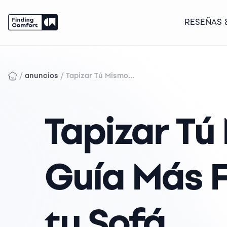
RESEÑAS 
Skip
to
content
/
/
anuncios
Tapizar Tú Mismo...
Tapizar Tú
Guía Más F
tu Sofá