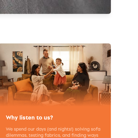
Why listen to us?
We spend our days (and nights!) solving sofa
dilemmas, testing fabrics, and finding ways