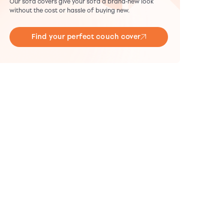
Our sofa covers give your sofa a brand-new look
without the cost or hassle of buying new.
Find your perfect couch cover