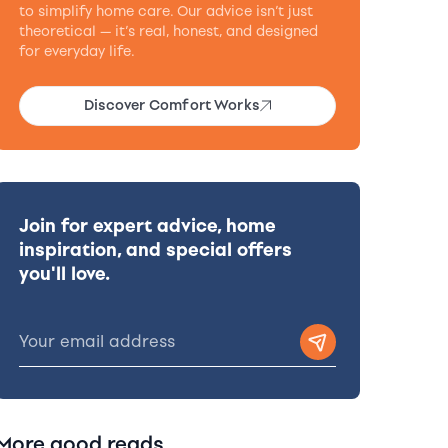
to simplify home care. Our advice isn’t just
theoretical — it’s real, honest, and designed
for everyday life.
Discover Comfort Works
Join for expert advice, home
inspiration, and special offers
you'll love.
More good reads