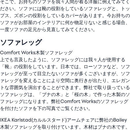
そこで、お持ちのソファを我々人間が着る洋服に例えてみてく
ださい。ソファには靴の役割をしているソファレッグと、トッ
プス、ズボンの役割をしているカバーがあります。今お持ちの
ソファがお部屋のインテリアに何か物足りないと感じる場合、
一度ソファの足元から見直してみてください。
ソファレッグ
Comfort Works木製ソファレッグ
上でも言及したように、ソファレッグには我々人が使用する
「靴」の役割をしています。日本では、ローソファなど、ソフ
ァレッグが至って目立たないソファが多くございますが、ソフ
ァレッグを変えることにより空間に奥行きが出たり、エレガン
トな雰囲気を演出することができます。弊社で取り扱っている
ソファレッグは、「ブナの木」と「桜の木」で作った木製のソ
ファレッグになります。弊社Comfort Worksのソファレッグ
を付けたソファを下の写真でご覧ください。
IKEA Karlstad(カルルスタード)アームチェアに弊社のBailey
木製ソファレッグを取り付けています。木材はブナの木です。