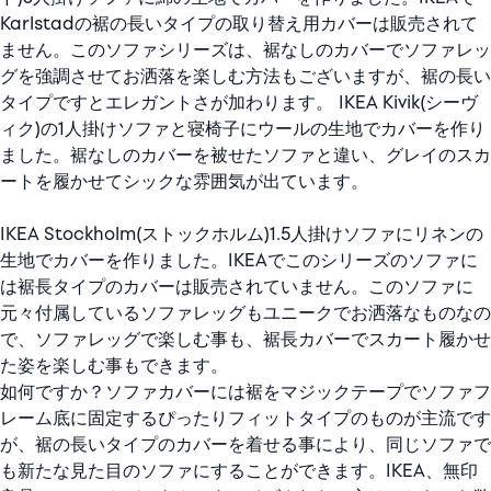
Karlstadの裾の長いタイプの取り替え用カバーは販売されて
ません。このソファシリーズは、裾なしのカバーでソファレッ
グを強調させてお洒落を楽しむ方法もございますが、裾の長い
タイプですとエレガントさが加わります。 IKEA Kivik(シーヴ
ィク)の1人掛けソファと寝椅子にウールの生地でカバーを作り
ました。裾なしのカバーを被せたソファと違い、グレイのスカ
ートを履かせてシックな雰囲気が出ています。
IKEA Stockholm(ストックホルム)1.5人掛けソファにリネンの
生地でカバーを作りました。IKEAでこのシリーズのソファに
は裾長タイプのカバーは販売されていません。このソファに
元々付属しているソファレッグもユニークでお洒落なものなの
で、ソファレッグで楽しむ事も、裾長カバーでスカート履かせ
た姿を楽しむ事もできます。
如何ですか？ソファカバーには裾をマジックテープでソファフ
レーム底に固定するぴったりフィットタイプのものが主流です
が、裾の長いタイプのカバーを着せる事により、同じソファで
も新たな見た目のソファにすることができます。IKEA、無印