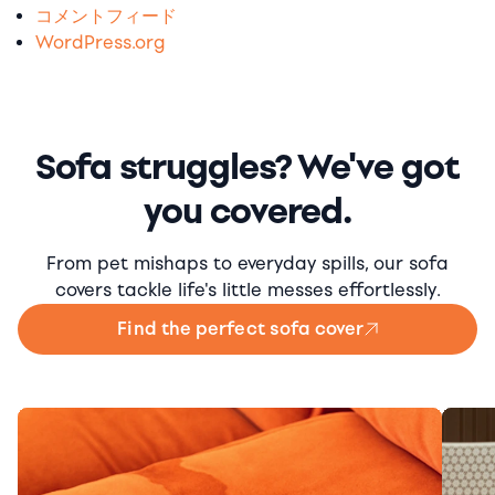
コメントフィード
WordPress.org
Sofa struggles? We've got
you covered.
From pet mishaps to everyday spills, our sofa
covers tackle life's little messes effortlessly.
Find the perfect sofa cover