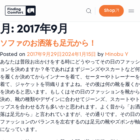
Shop
月:
2017年9月
Skip
to
content
ソファのお洒落も足元から！
Posted on
2017年9月29日
2024年1月15日
by
Minobu Y
あなたは普段お出かけをする時にどうやってその日のファッシ
ョンを決めますか？冬であればまずジーンズやスカートなど何
を履くか決めてからインナーを着て、セーターやトレーナーを
着て、ジャケットを羽織りますよね。その後は何の靴を履くか
を決めると思います。もしくはその日のファッションを靴から
決め、靴の種類やデザインに合わせてジーンズ、スカートやト
ップスを合わせる方も多いかと思われます。よく昔から「お洒
落は足元から」と言われていますが、その通りです。その日の
ファッションのバランスを左右するのは足元の靴やズボンが軸
になっています。