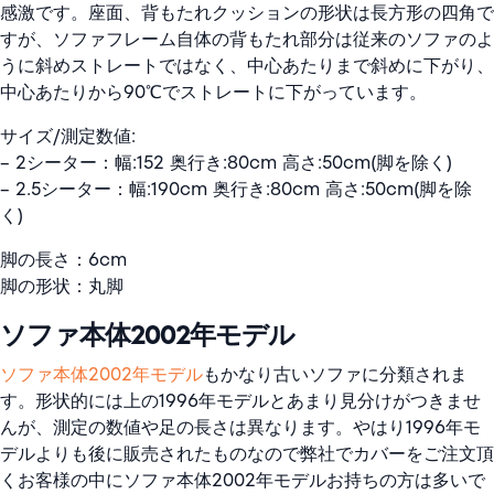
感激です。座面、背もたれクッションの形状は長方形の四角で
すが、ソファフレーム自体の背もたれ部分は従来のソファのよ
うに斜めストレートではなく、中心あたりまで斜めに下がり、
中心あたりから90℃でストレートに下がっています。
サイズ/測定数値:
– 2シーター：幅:152 奥行き:80cm 高さ:50cm(脚を除く)
– 2.5シーター：幅:190cm 奥行き:80cm 高さ:50cm(脚を除
く)
脚の長さ：6cm
脚の形状：丸脚
ソファ本体2002年モデル
ソファ本体2002年モデル
もかなり古いソファに分類されま
す。形状的には上の1996年モデルとあまり見分けがつきませ
んが、測定の数値や足の長さは異なります。やはり1996年モ
デルよりも後に販売されたものなので弊社でカバーをご注文頂
くお客様の中にソファ本体2002年モデルお持ちの方は多いで