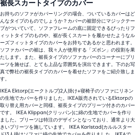
裾長スカートタイプのカバー
お持ちのソファがカバーリングの場合、ついているカバーはど
んなタイプのものでしょうか？カバーの裾部分にマジックテー
プがついていて、ソファフレームの底に固定できるぴったりフ
ィットタイプのものや、裾が長くスカートを履かせたようなル
ーズフィットタイプのカバーをお持ちであるかと思われます。
ソファカバーの裾は、我々人が使用する「ズボン」の役割を果
たします。また、裾長タイプのソファカバーのコーナーにプリ
ーツを施せば、とても上品な雰囲気を演出できます。下のお写
真で弊社の裾長タイプのカバーを着せたソファをご紹介致しま
す。
IKEA Ektorp(エークトルプ)2人掛け+寝椅子のソファにリネン
の生地でカバーを作りました。IKEA販売されているEktorpの
取り替え用カバーと同様、裾長タイプのプリーツ付きのカバー
です。 IKEA Klippan(クリッパン)に綿の生地でカバーを作り
ました。プリーツは特注のデザインとなっており、通常より大
きいプリーツを施しています。 IKEA Karlstad(カルルスター
ド)3人掛けソファに綿の生地でカバーを作りました。IKEAで