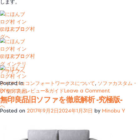
します。
にほんブログ村
にほんブログ村
Posted in
コンフォートワークスについて
,
ソファカスタム・
on
DIY
,
ソファレビュー&ガイド
Leave a Comment
無印良品旧ソファを徹底解析 -究極版-
ソ
フ
Posted on
2017年9月2日
2024年1月31日
by
Minobu Y
ァ
の
お
洒