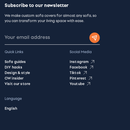
Subscribe to our newsletter
We make custom sofa covers for almost any sofa, so
you can transform your living space with ease.
Quick Links
Social Media
Sofa guides
Instagram
DIY hacks
Facebook
Design & style
Tiktok
CW insider
Pinterest
Visit our store
Youtube
Language
English