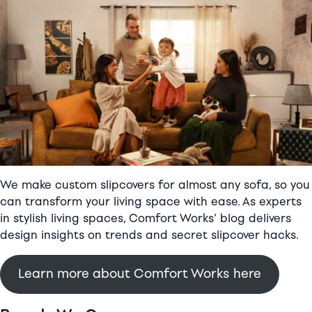
良
品
旧
ソ
フ
ァ
を
徹
底
解
析
We make custom slipcovers for almost any sofa, so you
-
can transform your living space with ease. As experts
究
in stylish living spaces, Comfort Works’ blog delivers
極
design insights on trends and secret slipcover hacks.
版-
Learn more about Comfort Works here