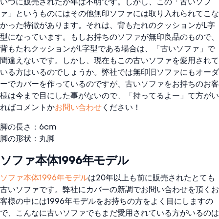
いつに販売されたか年は不明です。しかし、この「古いソフ
ァ」というものにはその他無印ソファには取り入れられてこな
かった特徴があります。それは、背もたれのクッションがL字
型になっています。もしお持ちのソファが無印良品のもので、
背もたれクッションがL字型である場合は、「古いソファ」で
間違えないです。しかし、現在もこの古いソファを愛用されて
いる方はいるのでしょうか。弊社では無印旧ソファにもオーダ
ーでカバーを作っているのですが、古いソファをお持ちのお客
様は今まで目にした事がないので、「持ってるよー」て方がい
ればコメントか
お問い合わせ
ください！
脚の長さ：6cm
脚の形状：丸脚
ソファ本体1996年モデル
ソファ本体1996年モデル
は20年以上も前に販売されたとても
古いソファです。弊社にカバーの新調でお問い合わせを頂くお
客様の中には1996年モデルをお持ちの方をよく目にしますの
で、こんなに古いソファでもまだ愛用されている方がいるのは