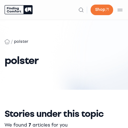
Shop
Skip
to
content
/
polster
polster
Stories under this topic
We found
7
articles for you