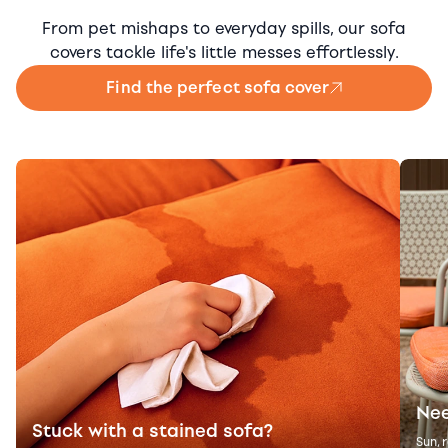
From pet mishaps to everyday spills, our sofa
covers tackle life's little messes effortlessly.
Find the perfect sofa cover
Nee
Stuck with a stained sofa?
Sun, 