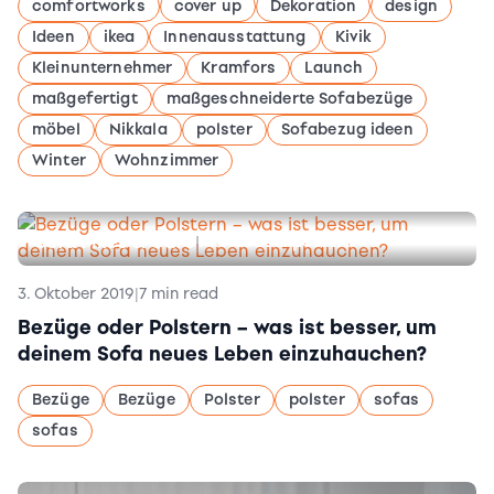
comfortworks
cover up
Dekoration
design
Ideen
ikea
Innenausstattung
Kivik
Kleinunternehmer
Kramfors
Launch
maßgefertigt
maßgeschneiderte Sofabezüge
möbel
Nikkala
polster
Sofabezug ideen
Winter
Wohnzimmer
Sofa Fixes & Care
|
All About Slipcovers
3. Oktober 2019
|
7 min read
Bezüge oder Polstern – was ist besser, um
deinem Sofa neues Leben einzuhauchen?
Bezüge
Bezüge
Polster
polster
sofas
sofas